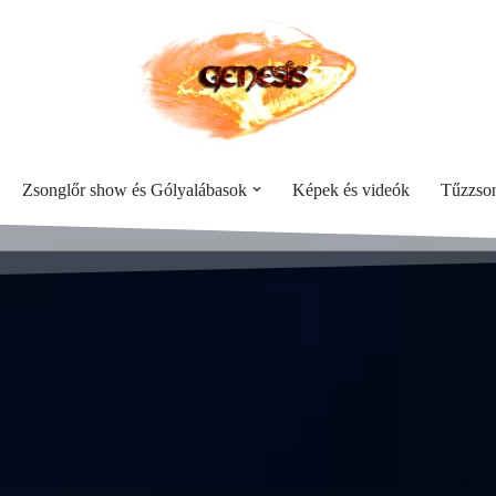
Zsonglőr show és Gólyalábasok
Képek és videók
Tűzzson