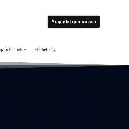
Árajánlat generálása
glőrÉletünk
Elérhetőség