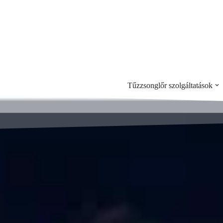
Skip
to
content
Tűzzsonglőr szolgáltatások