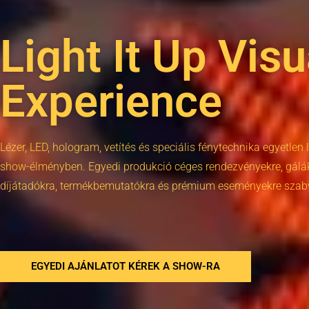
Light It Up Visu
Experience
Lézer, LED, hologram, vetítés és speciális fénytechnika egyetlen
show-élményben. Egyedi produkció céges rendezvényekre, gálák
díjátadókra, termékbemutatókra és prémium eseményekre szab
EGYEDI AJÁNLATOT KÉREK A SHOW-RA