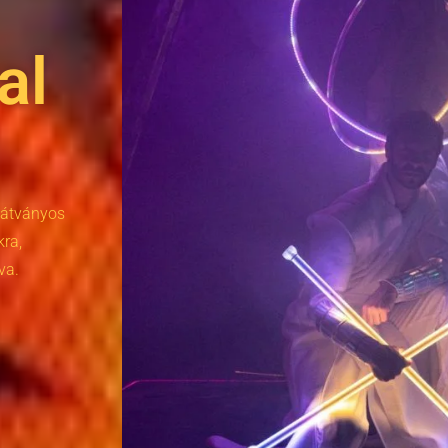
al
 látványos
ra,
va.