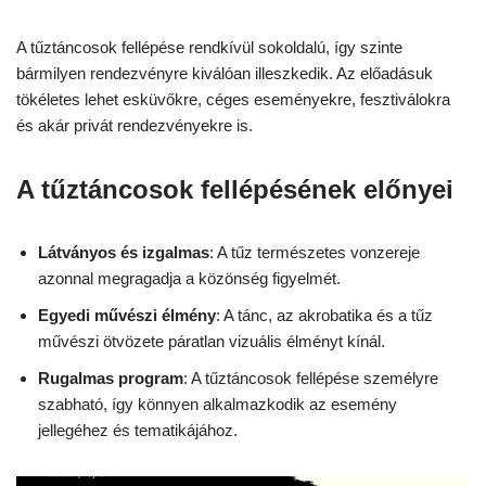
A tűztáncosok fellépése rendkívül sokoldalú, így szinte
bármilyen rendezvényre kiválóan illeszkedik. Az előadásuk
tökéletes lehet esküvőkre, céges eseményekre, fesztiválokra
és akár privát rendezvényekre is.
A tűztáncosok fellépésének előnyei
Látványos és izgalmas
: A tűz természetes vonzereje
azonnal megragadja a közönség figyelmét.
Egyedi művészi élmény
: A tánc, az akrobatika és a tűz
művészi ötvözete páratlan vizuális élményt kínál.
Rugalmas program
: A tűztáncosok fellépése személyre
szabható, így könnyen alkalmazkodik az esemény
jellegéhez és tematikájához.