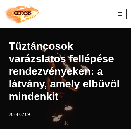
Skip
to
content
Tűztáncosok
varázslatos fellépése
rendezvényeken: a
látvány, amely elbűvöl
mindenkit
2024.02.09.