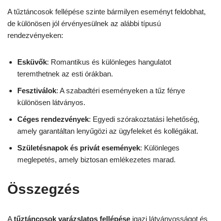
A tűztáncosok fellépése szinte bármilyen eseményt feldobhat,
de különösen jól érvényesülnek az alábbi típusú
rendezvényeken:
Esküvők
: Romantikus és különleges hangulatot
teremthetnek az esti órákban.
Fesztiválok
: A szabadtéri eseményeken a tűz fénye
különösen látványos.
Céges rendezvények
: Egyedi szórakoztatási lehetőség,
amely garantáltan lenyűgözi az ügyfeleket és kollégákat.
Születésnapok és privát események
: Különleges
meglepetés, amely biztosan emlékezetes marad.
Összegzés
A
tűztáncosok varázslatos fellépése
igazi látványosságot és