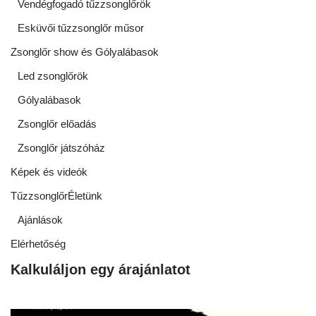
Vendégfogadó tűzzsonglőrök
Esküvői tűzzsonglőr műsor
Zsonglőr show és Gólyalábasok
Led zsonglőrök
Gólyalábasok
Zsonglőr előadás
Zsonglőr játszóház
Képek és videók
TűzzsonglőrÉletünk
Ajánlások
Elérhetőség
Kalkuláljon egy árajánlatot