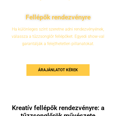
Fellépők rendezvényre
Ha különleges színt szeretne adni rendezvényének,
válassza a tűzzsonglőr fellépőket. Egyedi show-val
garantálják a felejthetetlen pillanatokat.
ÁRAJÁNLATOT KÉREK
Kreatív fellépők rendezvényre: a
tűzzsonglőrök művészete