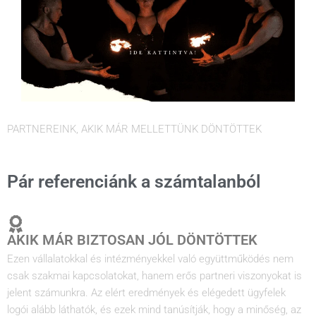
PARTNEREINK, AKIK MÁR MELLETTÜNK DÖNTÖTTEK
Pár referenciánk a számtalanból
AKIK MÁR BIZTOSAN JÓL DÖNTÖTTEK
Ezen vállalatokkal és intézményekkel való együttműködés nem
csak szakmai kapcsolatokat, hanem erős partneri viszonyokat is
jelent számunkra. Az elért eredmények és elégedett ügyfelek
logói alább láthatók, és ezek mind tanúsítják, hogy a minőség, az