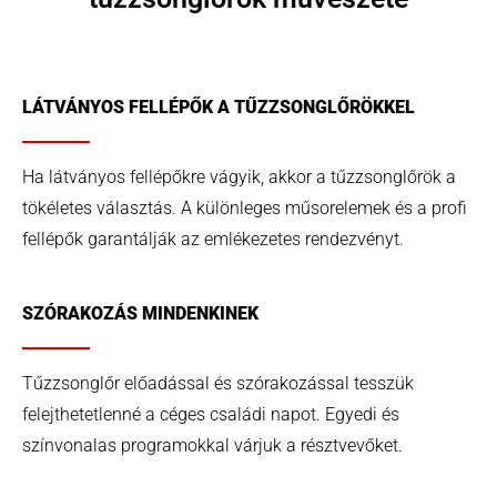
LÁTVÁNYOS FELLÉPŐK A TŰZZSONGLŐRÖKKEL
Ha látványos fellépőkre vágyik, akkor a tűzzsonglőrök a
tökéletes választás. A különleges műsorelemek és a profi
fellépők garantálják az emlékezetes rendezvényt.
SZÓRAKOZÁS MINDENKINEK
Tűzzsonglőr előadással és szórakozással tesszük
felejthetetlenné a céges családi napot. Egyedi és
színvonalas programokkal várjuk a résztvevőket.