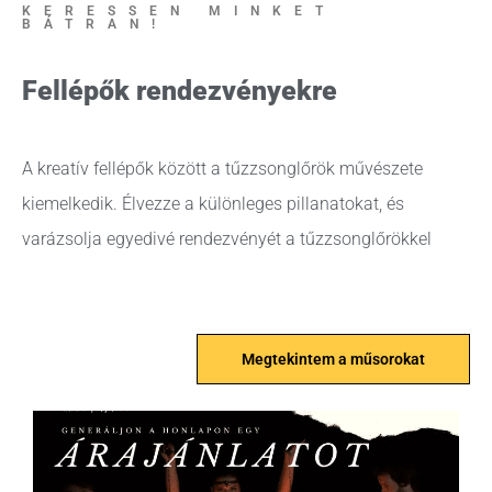
KERESSEN MINKET
BÁTRAN!
Fellépők rendezvényekre
A kreatív fellépők között a tűzzsonglőrök művészete
kiemelkedik. Élvezze a különleges pillanatokat, és
varázsolja egyedivé rendezvényét a tűzzsonglőrökkel
Megtekintem a műsorokat