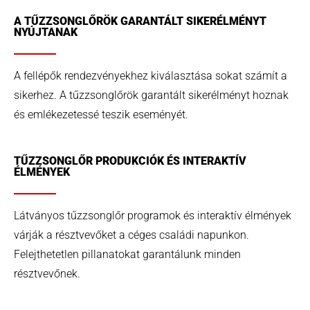
A TŰZZSONGLŐRÖK GARANTÁLT SIKERÉLMÉNYT
NYÚJTANAK
A fellépők rendezvényekhez kiválasztása sokat számít a
sikerhez. A tűzzsonglőrök garantált sikerélményt hoznak
és emlékezetessé teszik eseményét.
TŰZZSONGLŐR PRODUKCIÓK ÉS INTERAKTÍV
ÉLMÉNYEK
Látványos tűzzsonglőr programok és interaktív élmények
várják a résztvevőket a céges családi napunkon.
Felejthetetlen pillanatokat garantálunk minden
résztvevőnek.