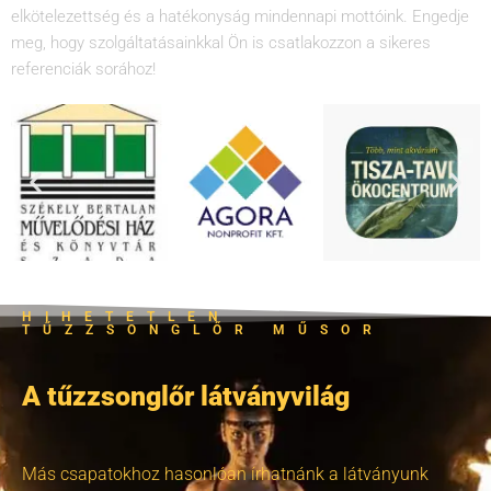
elkötelezettség és a hatékonyság mindennapi mottóink. Engedje
meg, hogy szolgáltatásainkkal Ön is csatlakozzon a sikeres
referenciák sorához!
HIHETETLEN
TŰZZSONGLŐR MŰSOR
A tűzzsonglőr látványvilág
Más csapatokhoz hasonlóan írhatnánk a látványunk