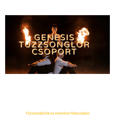
Tűzzsonglőrök az esemény fókuszában