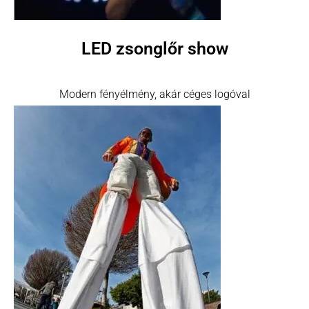
LED zsonglőr show
Modern fényélmény, akár céges logóval