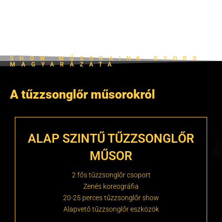
SHOW MŰSORAINK GYORS
MAGYARÁZATA
A tűzzsonglőr műsorokról
ALAP SZINTŰ TŰZZSONGLŐR
MŰSOR
2 fős tűzzsonglőr csoport
Zenés koreográfia
20-25 perces tűzzsonglőr show
Alapvető tűzzsonglőr eszközök